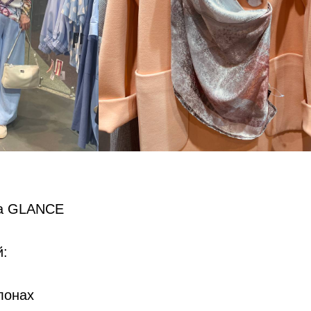
ма GLANCE
й:
лонах