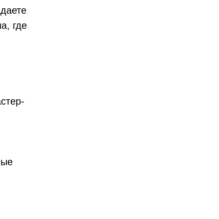
адаете
а, где
стер-
ные