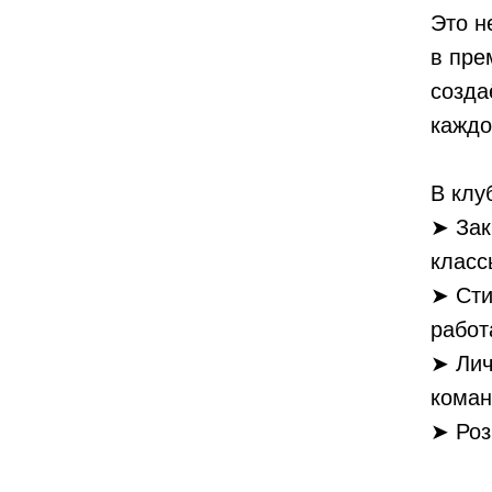
Это н
в пре
созда
каждо
В клу
➤ Зак
класс
➤ Сти
работ
➤ Лич
коман
➤ Роз