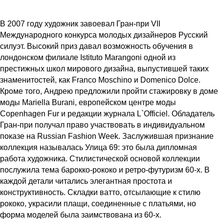
В 2007 году художник завоевал Гран-при VII
Международного конкурса молодых дизайнеров Русский
силуэт. Высокий приз давал возможность обучения в
лондонском филиале Istituto Marangoni одной из
престижных школ мирового дизайна, выпустившей таких
знаменитостей, как Franco Moschino и Domenico Dolce.
Кроме того, Андрею предложили пройти стажировку в доме
моды Mariella Burani, европейском центре моды
Copenhagen Fur и редакции журнала L`Officiel. Обладатель
Гран-при получал право участвовать в индивидуальном
показе на Russian Fashion Week. Заслужившая признание
коллекция называлась Улица 69: это была дипломная
работа художника. Стилистической основой коллекции
послужила тема барокко-рококо и ретро-футуризм 60-х. В
каждой детали читались элегантная простота и
конструктивность. Складки ватто, отсылающие к стилю
рококо, украсили плащи, соединенные с платьями, но
форма моделей была заимствована из 60-х.