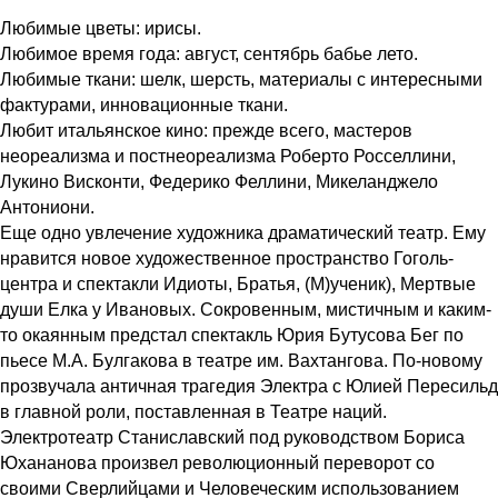
Любимые цветы: ирисы.
Любимое время года: август, сентябрь бабье лето.
Любимые ткани: шелк, шерсть, материалы с интересными
фактурами, инновационные ткани.
Любит итальянское кино: прежде всего, мастеров
неореализма и постнеореализма Роберто Росселлини,
Лукино Висконти, Федерико Феллини, Микеланджело
Антониони.
Еще одно увлечение художника драматический театр. Ему
нравится новое художественное пространство Гоголь-
центра и спектакли Идиоты, Братья, (М)ученик), Мертвые
души Елка у Ивановых. Сокровенным, мистичным и каким-
то окаянным предстал спектакль Юрия Бутусова Бег по
пьесе М.А. Булгакова в театре им. Вахтангова. По-новому
прозвучала античная трагедия Электра с Юлией Пересильд
в главной роли, поставленная в Театре наций.
Электротеатр Станиславский под руководством Бориса
Юхананова произвел революционный переворот со
своими Сверлийцами и Человеческим использованием